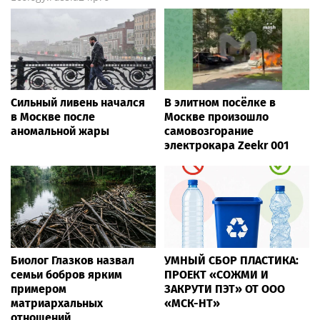
Сильный ливень начался
В элитном посёлке в
в Москве после
Москве произошло
аномальной жары
самовозгорание
электрокара Zeekr 001
Биолог Глазков назвал
УМНЫЙ СБОР ПЛАСТИКА:
семьи бобров ярким
ПРОЕКТ «СОЖМИ И
примером
ЗАКРУТИ ПЭТ» ОТ ООО
матриархальных
«МСК-НТ»
отношений